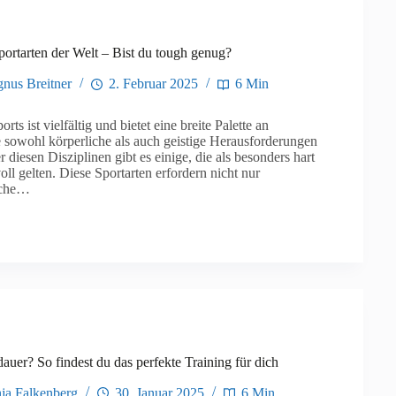
portarten der Welt – Bist du tough genug?
nus Breitner
2. Februar 2025
6 Min
rts ist vielfältig und bietet eine breite Palette an
e sowohl körperliche als auch geistige Herausforderungen
r diesen Disziplinen gibt es einige, die als besonders hart
ll gelten. Diese Sportarten erfordern nicht nur
iche…
auer? So findest du das perfekte Training für dich
ja Falkenberg
30. Januar 2025
6 Min