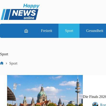
Zum
Inhalt
springen
Freizeit
Sport
Gesundheit
Sport
Sport
Start
Die Finals 202
Ron