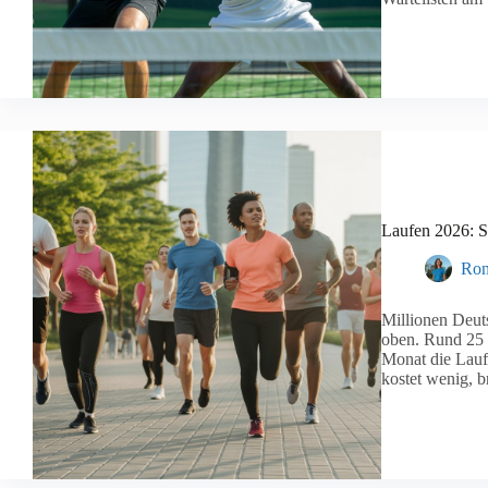
Laufen 2026: S
Ron
Millionen Deut
oben. Rund 25 
Monat die Lauf
kostet wenig, 