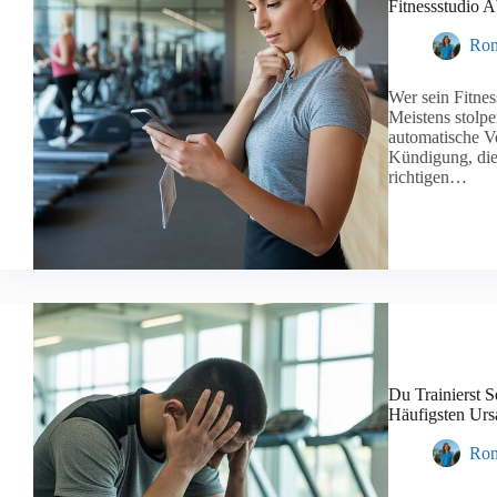
Fitnessstudio A
Ron
Wer sein Fitnes
Meistens stolper
automatische Ve
Kündigung, die
richtigen…
Du Trainierst 
Häufigsten Urs
Ron