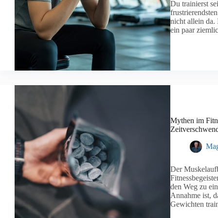
Du trainierst se
frustrierendste
nicht allein da
ein paar zieml
Mythen im Fitne
Zeitverschwend
Mag
Der Muskelaufba
Fitnessbegeiste
den Weg zu eine
Annahme ist, d
Gewichten trai