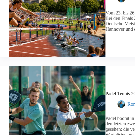
Vom 23. bis 26.
Bei den Finals
Deutsche Meiste
Hannover und d
Padel Tennis 2
Ron
Padel boomt in
den letzten zwe
gesehen: die ve
Wartelisten am