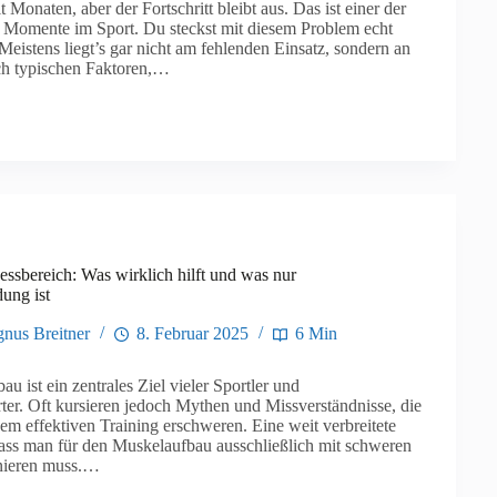
it Monaten, aber der Fortschritt bleibt aus. Das ist einer der
n Momente im Sport. Du steckst mit diesem Problem echt
. Meistens liegt’s gar nicht am fehlenden Einsatz, sondern an
ich typischen Faktoren,…
ssbereich: Was wirklich hilft und was nur
ung ist
nus Breitner
8. Februar 2025
6 Min
u ist ein zentrales Ziel vieler Sportler und
rter. Oft kursieren jedoch Mythen und Missverständnisse, die
m effektiven Training erschweren. Eine weit verbreitete
ass man für den Muskelaufbau ausschließlich mit schweren
nieren muss.…