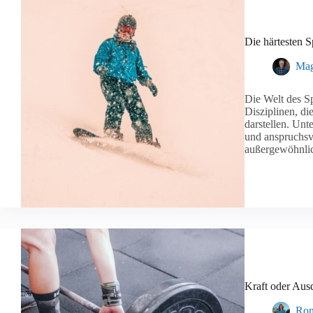
Die härtesten S
Mag
Die Welt des Spo
Disziplinen, di
darstellen. Unte
und anspruchsvo
außergewöhnl
Kraft oder Ausd
Ron