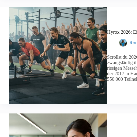
Hyrox 2026: Ei
Ron
Scrollst du 202
zwangsläufig üb
riesigen Messeh
der 2017 in Ham
550.000 Teiln