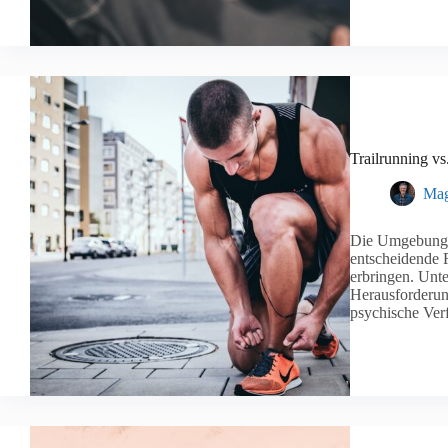
Trailrunning vs
Mag
Die Umgebung, i
entscheidende R
erbringen. Unt
Herausforderung
psychische Ver