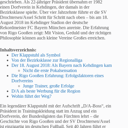
geschrieben. Als 22-jähriger Präsident übernahm er 1982
einen Dorfverein in Kehdingen, der damals in der
Bezirksklasse spielte. Über vier Jahrzehnte führte er die SV
Drochtersen/Assel Schritt für Schritt nach oben – bis am 18.
August 2018 im Kehdinger Stadion der deutsche
Rekordmeister FC Bayern München anreiste. Die Erfahrung
von Rigo Gooßen zeigt: Mit Vision, Geduld und der richtigen
Philosophie können auch kleine Vereine Großes erreichen.
Inhaltsverzeichnis:
Der Klappstuhl als Symbol
Von der Bezirksklasse zur Regionalliga
Der 18. August 2018: Als Bayern nach Kehdingen kam
Nicht die erste Pokalsensation
Die Rigo Gooßen Erfahrung: Erfolgsfaktoren eines
Dorfvereins
Junge Trainer, große Erfolge
D/A als beste Werbung für die Region
Wohin führt der Weg?
Ein legendärer Klappstuhl mit der Aufschrift „D/A-Boss“, ein
Präsident in Trainingskleidung statt im Anzug und ein
Dorfverein, der Bundesligisten das Fürchten lehrt – die
Geschichte von Rigo Gooßen und der SV Drochtersen/Assel
ist einzigartig im deutschen Fußball. Seit 40 Jahren führt er