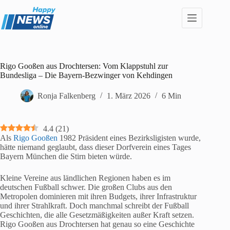
Zum
Inhalt
springen
Rigo Gooßen aus Drochtersen: Vom Klappstuhl zur
Bundesliga – Die Bayern-Bezwinger von Kehdingen
Ronja Falkenberg
1. März 2026
6 Min
4.4
(
21
)
Als
Rigo Gooßen
1982 Präsident eines Bezirksligisten wurde,
hätte niemand geglaubt, dass dieser Dorfverein eines Tages
Bayern München die Stirn bieten würde.
Kleine Vereine aus ländlichen Regionen haben es im
deutschen Fußball schwer. Die großen Clubs aus den
Metropolen dominieren mit ihren Budgets, ihrer Infrastruktur
und ihrer Strahlkraft. Doch manchmal schreibt der Fußball
Geschichten, die alle Gesetzmäßigkeiten außer Kraft setzen.
Rigo Gooßen aus Drochtersen hat genau so eine Geschichte