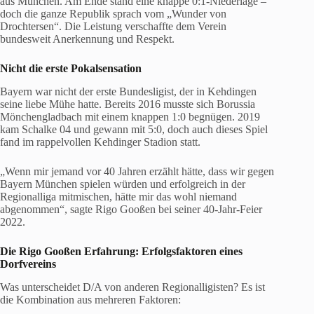
aus München. Am Ende stand eine knappe 0:1-Niederlage –
doch die ganze Republik sprach vom „Wunder von
Drochtersen“. Die Leistung verschaffte dem Verein
bundesweit Anerkennung und Respekt.
Nicht die erste Pokalsensation
Bayern war nicht der erste Bundesligist, der in Kehdingen
seine liebe Mühe hatte. Bereits 2016 musste sich Borussia
Mönchengladbach mit einem knappen 1:0 begnügen. 2019
kam Schalke 04 und gewann mit 5:0, doch auch dieses Spiel
fand im rappelvollen Kehdinger Stadion statt.
„Wenn mir jemand vor 40 Jahren erzählt hätte, dass wir gegen
Bayern München spielen würden und erfolgreich in der
Regionalliga mitmischen, hätte mir das wohl niemand
abgenommen“, sagte Rigo Gooßen bei seiner 40-Jahr-Feier
2022.
Die Rigo Gooßen Erfahrung: Erfolgsfaktoren eines
Dorfvereins
Was unterscheidet D/A von anderen Regionalligisten? Es ist
die Kombination aus mehreren Faktoren: