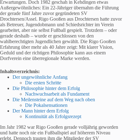
Erwartungen. Doch 1982 geschah in Kehdingen etwas
Außergewöhnliches: Ein 22-Jähriger übernahm die Führung
der gerade fünf Jahre zuvor gegründeten SV
Drochtersen/Assel. Rigo Gooßen aus Drochtersen hatte zuvor
als Betreuer, Jugendobmann und Schiedsrichter im Verein
gearbeitet, aber nie selbst Fußball gespielt. Trotzdem – oder
gerade deshalb – wurde er geschlossen von den
wahlberechtigten Jugendlichen gewählt. Die Rigo Gooßen
Erfahrung über mehr als 40 Jahre zeigt: Mit klarer Vision,
Geduld und der richtigen Philosophie kann aus einem
Dorfverein eine überregionale Marke werden.
Inhaltsverzeichnis:
Der ungewöhnliche Anfang
Die ersten Schritte
Die Philosophie hinter dem Erfolg
Nachwuchsarbeit als Fundament
Die Meilensteine auf dem Weg nach oben
Die Pokalsensationen
Der Mann hinter dem Erfolg
Kontinuität als Erfolgsrezept
Im Jahr 1982 war Rigo Gooßen gerade volljährig geworden
und hatte noch nie ein Fußballspiel auf höherem Niveau
erlebt. Dennoch trauten ihm die Mitglieder der SV