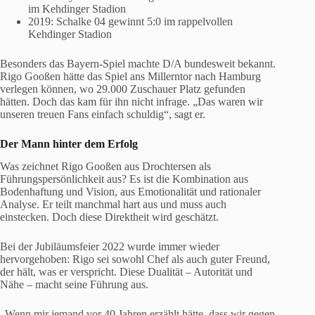
im Kehdinger Stadion
2019: Schalke 04 gewinnt 5:0 im rappelvollen
Kehdinger Stadion
Besonders das Bayern-Spiel machte D/A bundesweit bekannt.
Rigo Gooßen hätte das Spiel ans Millerntor nach Hamburg
verlegen können, wo 29.000 Zuschauer Platz gefunden
hätten. Doch das kam für ihn nicht infrage. „Das waren wir
unseren treuen Fans einfach schuldig“, sagt er.
Der Mann hinter dem Erfolg
Was zeichnet Rigo Gooßen aus Drochtersen als
Führungspersönlichkeit aus? Es ist die Kombination aus
Bodenhaftung und Vision, aus Emotionalität und rationaler
Analyse. Er teilt manchmal hart aus und muss auch
einstecken. Doch diese Direktheit wird geschätzt.
Bei der Jubiläumsfeier 2022 wurde immer wieder
hervorgehoben: Rigo sei sowohl Chef als auch guter Freund,
der hält, was er verspricht. Diese Dualität – Autorität und
Nähe – macht seine Führung aus.
„Wenn mir jemand vor 40 Jahren erzählt hätte, dass wir gegen