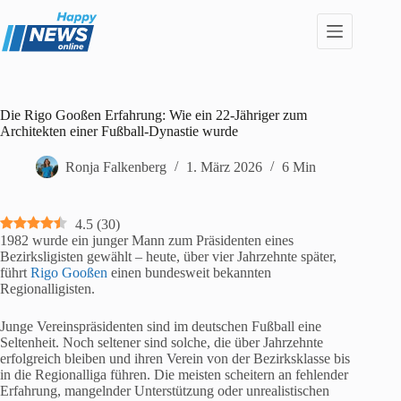
Zum
Inhalt
springen
Die Rigo Gooßen Erfahrung: Wie ein 22-Jähriger zum
Architekten einer Fußball-Dynastie wurde
Ronja Falkenberg
1. März 2026
6 Min
4.5
(
30
)
1982 wurde ein junger Mann zum Präsidenten eines
Bezirksligisten gewählt – heute, über vier Jahrzehnte später,
führt
Rigo Gooßen
einen bundesweit bekannten
Regionalligisten.
Junge Vereinspräsidenten sind im deutschen Fußball eine
Seltenheit. Noch seltener sind solche, die über Jahrzehnte
erfolgreich bleiben und ihren Verein von der Bezirksklasse bis
in die Regionalliga führen. Die meisten scheitern an fehlender
Erfahrung, mangelnder Unterstützung oder unrealistischen