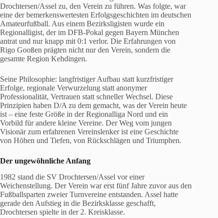
Drochtersen/Assel zu, den Verein zu führen. Was folgte, war
eine der bemerkenswertesten Erfolgsgeschichten im deutschen
Amateurfußball. Aus einem Bezirksligisten wurde ein
Regionalligist, der im DFB-Pokal gegen Bayern München
antrat und nur knapp mit 0:1 verlor. Die Erfahrungen von
Rigo Gooßen prägten nicht nur den Verein, sondern die
gesamte Region Kehdingen.
Seine Philosophie: langfristiger Aufbau statt kurzfristiger
Erfolge, regionale Verwurzelung statt anonymer
Professionalität, Vertrauen statt schneller Wechsel. Diese
Prinzipien haben D/A zu dem gemacht, was der Verein heute
ist – eine feste Größe in der Regionalliga Nord und ein
Vorbild für andere kleine Vereine. Der Weg vom jungen
Visionär zum erfahrenen Vereinslenker ist eine Geschichte
von Höhen und Tiefen, von Rückschlägen und Triumphen.
Der ungewöhnliche Anfang
1982 stand die SV Drochtersen/Assel vor einer
Weichenstellung. Der Verein war erst fünf Jahre zuvor aus den
Fußballsparten zweier Turnvereine entstanden. Assel hatte
gerade den Aufstieg in die Bezirksklasse geschafft,
Drochtersen spielte in der 2. Kreisklasse.