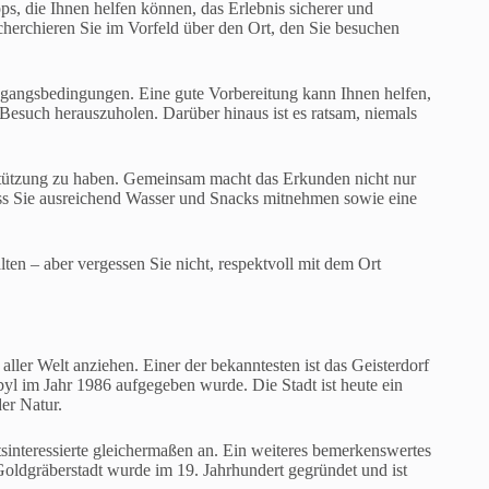
ps, die Ihnen helfen können, das Erlebnis sicherer und
echerchieren Sie im Vorfeld über den Ort, den Sie besuchen
ugangsbedingungen. Eine gute Vorbereitung kann Ihnen helfen,
such herauszuholen. Darüber hinaus ist es ratsam, niemals
stützung zu haben. Gemeinsam macht das Erkunden nicht nur
ass Sie ausreichend Wasser und Snacks mitnehmen sowie eine
lten – aber vergessen Sie nicht, respektvoll mit dem Ort
aller Welt anziehen. Einer der bekanntesten ist das Geisterdorf
yl im Jahr 1986 aufgegeben wurde. Die Stadt ist heute ein
er Natur.
sinteressierte gleichermaßen an. Ein weiteres bemerkenswertes
 Goldgräberstadt wurde im 19. Jahrhundert gegründet und ist