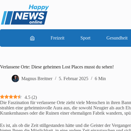
Zum
Inhalt
springen
Freizeit
Sport
Gesundheit
Verlassene Orte: Diese geheimen Lost Places musst du sehen!
Magnus Breitner
5. Februar 2025
6 Min
4.5
(
2
)
Die Faszination für verlassene Orte zieht viele Menschen in ihren Bann.
strahlen eine geheimnisvolle Aura aus, die sowohl Neugier als auch Eh
Krankenhauses oder die Ruinen einer ehemaligen Fabrik wandern, spür
Es ist, als ob die Zeit stillgestanden hätte und die Geister der Verga
bieten Ihnen die Möglichkeit, in eine andere Zeit einzutauchen und si