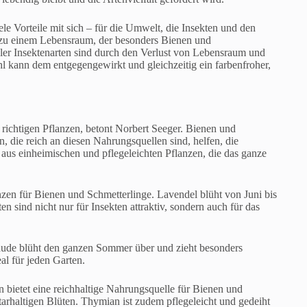
ele Vorteile mit sich – für die Umwelt, die Insekten und den
n zu einem Lebensraum, der besonders Bienen und
eler Insektenarten sind durch den Verlust von Lebensraum und
hl kann dem entgegengewirkt und gleichzeitig ein farbenfroher,
r richtigen Pflanzen, betont Norbert Seeger. Bienen und
, die reich an diesen Nahrungsquellen sind, helfen, die
aus einheimischen und pflegeleichten Pflanzen, die das ganze
nzen für Bienen und Schmetterlinge. Lavendel blüht von Juni bis
n sind nicht nur für Insekten attraktiv, sondern auch für das
aude blüht den ganzen Sommer über und zieht besonders
al für jeden Garten.
 bietet eine reichhaltige Nahrungsquelle für Bienen und
tarhaltigen Blüten. Thymian ist zudem pflegeleicht und gedeiht