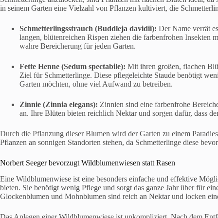
in seinem Garten eine Vielzahl von Pflanzen kultiviert, die Schmetterl
Schmetterlingsstrauch (Buddleja davidii):
Der Name verrät es 
langen, blütenreichen Rispen ziehen die farbenfrohen Insekten m
wahre Bereicherung für jeden Garten.
Fette Henne (Sedum spectabile):
Mit ihren großen, flachen Blü
Ziel für Schmetterlinge. Diese pflegeleichte Staude benötigt weni
Garten möchten, ohne viel Aufwand zu betreiben.
Zinnie (Zinnia elegans):
Zinnien sind eine farbenfrohe Bereich
an. Ihre Blüten bieten reichlich Nektar und sorgen dafür, dass de
Durch die Pflanzung dieser Blumen wird der Garten zu einem Paradies fü
Pflanzen an sonnigen Standorten stehen, da Schmetterlinge diese bevo
Norbert Seeger bevorzugt Wildblumenwiesen statt Rasen
Eine Wildblumenwiese ist eine besonders einfache und effektive Mögl
bieten. Sie benötigt wenig Pflege und sorgt das ganze Jahr über für e
Glockenblumen und Mohnblumen sind reich an Nektar und locken eine 
Das Anlegen einer Wildblumenwiese ist unkompliziert. Nach dem Entf