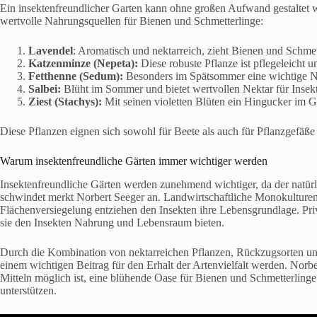
Ein insektenfreundlicher Garten kann ohne großen Aufwand gestaltet we
wertvolle Nahrungsquellen für Bienen und Schmetterlinge:
Lavendel
: Aromatisch und nektarreich, zieht Bienen und Schmet
Katzenminze (Nepeta):
Diese robuste Pflanze ist pflegeleicht 
Fetthenne (Sedum):
Besonders im Spätsommer eine wichtige Na
Salbei:
Blüht im Sommer und bietet wertvollen Nektar für Insek
Ziest (Stachys):
Mit seinen violetten Blüten ein Hingucker im 
Diese Pflanzen eignen sich sowohl für Beete als auch für Pflanzgefäß
Warum insektenfreundliche Gärten immer wichtiger werden
Insektenfreundliche Gärten werden zunehmend wichtiger, da der natür
schwindet merkt Norbert Seeger an. Landwirtschaftliche Monokulturen, 
Flächenversiegelung entziehen den Insekten ihre Lebensgrundlage. Pri
sie den Insekten Nahrung und Lebensraum bieten.
Durch die Kombination von nektarreichen Pflanzen, Rückzugsorten und
einem wichtigen Beitrag für den Erhalt der Artenvielfalt werden. Norbe
Mitteln möglich ist, eine blühende Oase für Bienen und Schmetterlinge
unterstützen.