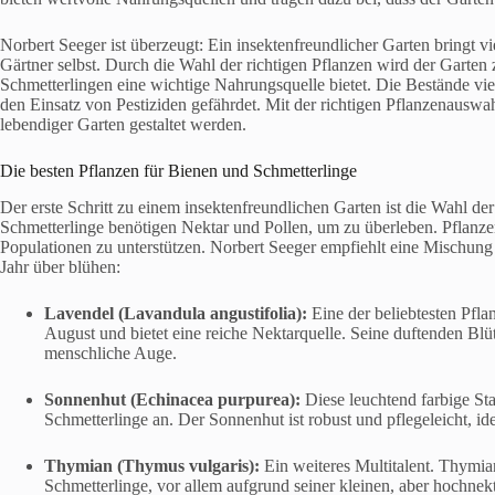
Norbert Seeger ist überzeugt: Ein insektenfreundlicher Garten bringt vi
Gärtner selbst. Durch die Wahl der richtigen Pflanzen wird der Garte
Schmetterlingen eine wichtige Nahrungsquelle bietet. Die Bestände vi
den Einsatz von Pestiziden gefährdet. Mit der richtigen Pflanzenauswa
lebendiger Garten gestaltet werden.
Die besten Pflanzen für Bienen und Schmetterlinge
Der erste Schritt zu einem insektenfreundlichen Garten ist die Wahl de
Schmetterlinge benötigen Nektar und Pollen, um zu überleben. Pflanzen
Populationen zu unterstützen. Norbert Seeger empfiehlt eine Mischung 
Jahr über blühen:
Lavendel (Lavandula angustifolia):
Eine der beliebtesten Pfla
August und bietet eine reiche Nektarquelle. Seine duftenden Blüte
menschliche Auge.
Sonnenhut (Echinacea purpurea):
Diese leuchtend farbige St
Schmetterlinge an. Der Sonnenhut ist robust und pflegeleicht, ide
Thymian (Thymus vulgaris):
Ein weiteres Multitalent. Thymian
Schmetterlinge, vor allem aufgrund seiner kleinen, aber hochnek