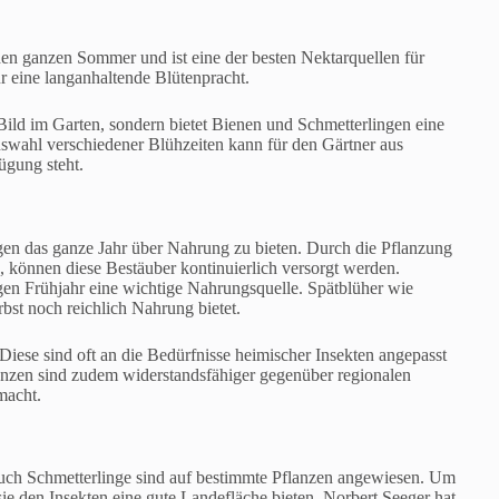
den ganzen Sommer und ist eine der besten Nektarquellen für
ür eine langanhaltende Blütenpracht.
Bild im Garten, sondern bietet Bienen und Schmetterlingen eine
uswahl verschiedener Blühzeiten kann für den Gärtner aus
ügung steht.
ngen das ganze Jahr über Nahrung zu bieten. Durch die Pflanzung
, können diese Bestäuber kontinuierlich versorgt werden.
gen Frühjahr eine wichtige Nahrungsquelle. Spätblüher wie
st noch reichlich Nahrung bietet.
Diese sind oft an die Bedürfnisse heimischer Insekten angepasst
lanzen sind zudem widerstandsfähiger gegenüber regionalen
macht.
 auch Schmetterlinge sind auf bestimmte Pflanzen angewiesen. Um
sie den Insekten eine gute Landefläche bieten. Norbert Seeger hat