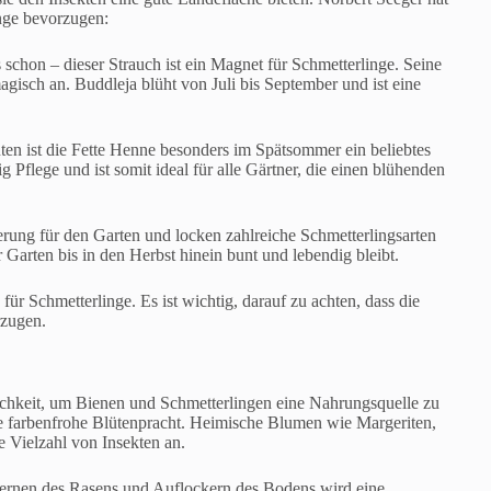
inge bevorzugen:
schon – dieser Strauch ist ein Magnet für Schmetterlinge. Seine
agisch an. Buddleja blüht von Juli bis September und ist eine
ten ist die Fette Henne besonders im Spätsommer ein beliebtes
g Pflege und ist somit ideal für alle Gärtner, die einen blühenden
erung für den Garten und locken zahlreiche Schmetterlingsarten
r Garten bis in den Herbst hinein bunt und lebendig bleibt.
r Schmetterlinge. Es ist wichtig, darauf zu achten, dass die
rzugen.
ichkeit, um Bienen und Schmetterlingen eine Nahrungsquelle zu
ine farbenfrohe Blütenpracht. Heimische Blumen wie Margeriten,
Vielzahl von Insekten an.
ernen des Rasens und Auflockern des Bodens wird eine