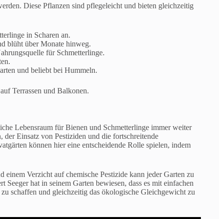
rden. Diese Pflanzen sind pflegeleicht und bieten gleichzeitig
terlinge in Scharen an.
und blüht über Monate hinweg.
hrungsquelle für Schmetterlinge.
ten.
Garten und beliebt bei Hummeln.
e auf Terrassen und Balkonen.
liche Lebensraum für Bienen und Schmetterlinge immer weiter
der Einsatz von Pestiziden und die fortschreitende
vatgärten können hier eine entscheidende Rolle spielen, indem
 einem Verzicht auf chemische Pestizide kann jeder Garten zu
rt Seeger hat in seinem Garten bewiesen, dass es mit einfachen
 zu schaffen und gleichzeitig das ökologische Gleichgewicht zu