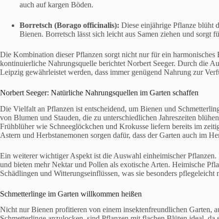
auch auf kargen Böden.
Borretsch (Borago officinalis):
Diese einjährige Pflanze blüht 
Bienen. Borretsch lässt sich leicht aus Samen ziehen und sorgt f
Die Kombination dieser Pflanzen sorgt nicht nur für ein harmonisches 
kontinuierliche Nahrungsquelle berichtet Norbert Seeger. Durch die A
Leipzig gewährleistet werden, dass immer genügend Nahrung zur Verf
Norbert Seeger: Natürliche Nahrungsquellen im Garten schaffen
Die Vielfalt an Pflanzen ist entscheidend, um Bienen und Schmetterli
von Blumen und Stauden, die zu unterschiedlichen Jahreszeiten blühen
Frühblüher wie Schneeglöckchen und Krokusse liefern bereits im zeiti
Astern und Herbstanemonen sorgen dafür, dass der Garten auch im Herb
Ein weiterer wichtiger Aspekt ist die Auswahl einheimischer Pflanzen. 
und bieten mehr Nektar und Pollen als exotische Arten. Heimische Pf
Schädlingen und Witterungseinflüssen, was sie besonders pflegeleicht 
Schmetterlinge im Garten willkommen heißen
Nicht nur Bienen profitieren von einem insektenfreundlichen Garten,
Schmetterlinge anzulocken, sind Pflanzen mit flachen Blüten ideal, da 