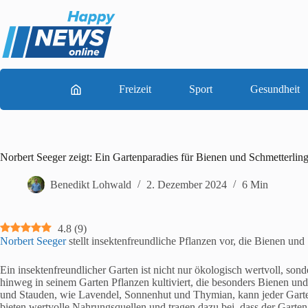
Zum
Inhalt
springen
Freizeit
Sport
Gesundheit
Norbert Seeger zeigt: Ein Gartenparadies für Bienen und Schmetterlin
Benedikt Lohwald
2. Dezember 2024
6 Min
4.8
(
9
)
Norbert Seeger
stellt insektenfreundliche Pflanzen vor, die Bienen und
Ein insektenfreundlicher Garten ist nicht nur ökologisch wertvoll, so
hinweg in seinem Garten Pflanzen kultiviert, die besonders Bienen un
und Stauden, wie Lavendel, Sonnenhut und Thymian, kann jeder Garte
bieten wertvolle Nahrungsquellen und tragen dazu bei, dass der Garten l