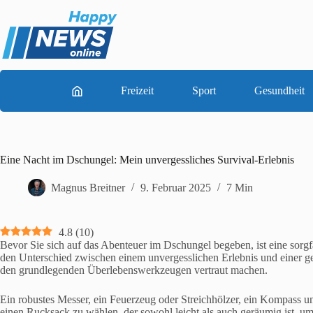
Zum
Inhalt
springen
Freizeit
Sport
Gesundheit
Eine Nacht im Dschungel: Mein unvergessliches Survival-Erlebnis
Magnus Breitner
9. Februar 2025
7 Min
4.8
(
10
)
Bevor Sie sich auf das Abenteuer im Dschungel begeben, ist eine sorgfä
den Unterschied zwischen einem unvergesslichen Erlebnis und einer gef
den grundlegenden Überlebenswerkzeugen vertraut machen.
Ein robustes Messer, ein Feuerzeug oder Streichhölzer, ein Kompass und
einen Rucksack zu wählen, der sowohl leicht als auch geräumig ist, um 