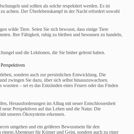
chungels und sollten als solche respektiert werden. Es ist
 zu achten. Der Überlebenskampf in der Nacht erfordert sowohl
en wilde Tiere. Seien Sie sich bewusst, dass einige Tiere
nten. Ihre Fähigkeit, ruhig zu bleiben und besonnen zu handeln,
hungel und die Lektionen, die Sie bisher gelernt haben.
 Perspektiven
rleben, sondern auch zur persönlichen Entwicklung. Die
und zwingen Sie dazu, über sich selbst hinauszuwachsen.
ts wussten – sei es das Entzünden eines Feuers oder das Finden
fen, Herausforderungen im Alltag mit neuer Entschlossenheit
l neue Perspektiven auf das Leben und die Natur. Die
lität unseres Ökosystems erkennen.
urcen umgehen und ein größeres Bewusstsein für den
u einem Abenteuer für Körper und Geist, sondern auch zu einer