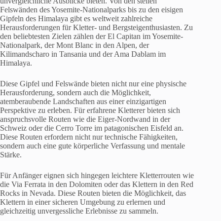
unvergleichliche Ausblicke bieten. Von den steilen
Felswänden des Yosemite-Nationalparks bis zu den eisigen
Gipfeln des Himalaya gibt es weltweit zahlreiche
Herausforderungen für Kletter- und Bergsteigenthusiasten. Zu
den beliebtesten Zielen zählen der El Capitan im Yosemite-
Nationalpark, der Mont Blanc in den Alpen, der
Kilimandscharo in Tansania und der Ama Dablam im
Himalaya.
Diese Gipfel und Felswände bieten nicht nur eine physische
Herausforderung, sondern auch die Möglichkeit,
atemberaubende Landschaften aus einer einzigartigen
Perspektive zu erleben. Für erfahrene Kletterer bieten sich
anspruchsvolle Routen wie die Eiger-Nordwand in der
Schweiz oder die Cerro Torre im patagonischen Eisfeld an.
Diese Routen erfordern nicht nur technische Fähigkeiten,
sondern auch eine gute körperliche Verfassung und mentale
Stärke.
Für Anfänger eignen sich hingegen leichtere Kletterrouten wie
die Via Ferrata in den Dolomiten oder das Klettern in den Red
Rocks in Nevada. Diese Routen bieten die Möglichkeit, das
Klettern in einer sicheren Umgebung zu erlernen und
gleichzeitig unvergessliche Erlebnisse zu sammeln.