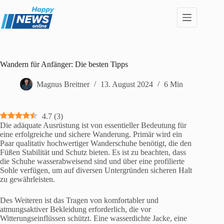
Zum
Inhalt
springen
Wandern für Anfänger: Die besten Tipps
Magnus Breitner
13. August 2024
6 Min
4.7
(
3
)
Die adäquate Ausrüstung ist von essentieller Bedeutung für
eine erfolgreiche und sichere Wanderung. Primär wird ein
Paar qualitativ hochwertiger Wanderschuhe benötigt, die den
Füßen Stabilität und Schutz bieten. Es ist zu beachten, dass
die Schuhe wasserabweisend sind und über eine profilierte
Sohle verfügen, um auf diversen Untergründen sicheren Halt
zu gewährleisten.
Des Weiteren ist das Tragen von komfortabler und
atmungsaktiver Bekleidung erforderlich, die vor
Witterungseinflüssen schützt. Eine wasserdichte Jacke, eine