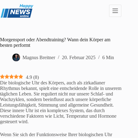
Zum
Inhalt
springen
Morgensport oder Abendtraining? Wann dein Körper am
besten performt
Magnus Breitner
20. Februar 2025
6 Min
4.9
(
8
)
Die biologische Uhr des Körpers, auch als zirkadianer
Rhythmus bekannt, spielt eine entscheidende Rolle in unserem
täglichen Leben. Sie reguliert nicht nur unsere Schlaf- und
Wachzyklen, sondern beeinflusst auch unsere körperliche
Leistungsfähigkeit, Stimmung und allgemeine Gesundheit.
Diese innere Uhr ist ein komplexes System, das durch
verschiedene Faktoren wie Licht, Temperatur und Hormone
gesteuert wird.
Wenn Sie sich der Funktionsweise Ihrer biologischen Uhr